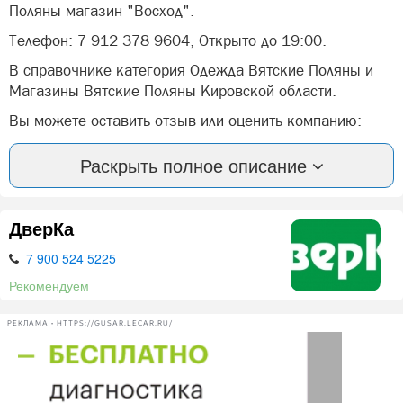
Поляны магазин "Восход".
Телефон: 7 912 378 9604, Открыто до 19:00.
В справочнике категория Одежда Вятские Поляны и
Магазины Вятские Поляны Кировской области.
Вы можете оставить отзыв или оценить компанию:
Любимый Вятские Поляны Вятские Поляны.
Раскрыть полное описание
А так же, задать вопрос представителями фирмы:
Любимый Вятские Поляны в Вятских Полян.
ДверКа
Отдел "Любимый" - это трикотажные изделия для дома
и отдыха.
7 900 524 5225
халаты
Рекомендуем
пижамы
РЕКЛАМА • HTTPS://GUSAR.LECAR.RU/
костюмы для дома
сорочки
домашние платья