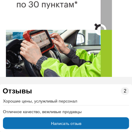
постельное бельё
полотенца (кухонные, лицевые, банные )
пледы
ткани и фурнитура
Наши товары произведены в России (г.Иваново,
г.Чебоксары, г.Казань, марка Clever г.Киров). А так же
изделия производства Турции.
Нашли ошибку? Сообщите нам об этом!
Отзывы
2
Хорошие цены, услужливый персонал
Отличное качество, вежливые продавцы
Написать отзыв